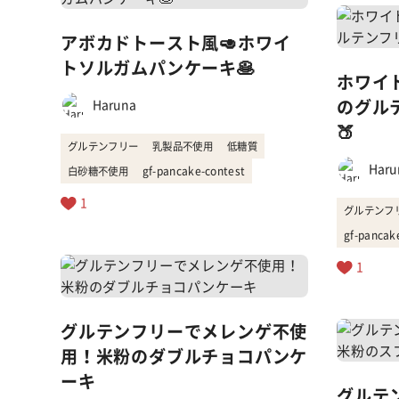
アボカドトースト風🥑ホワイ
トソルガムパンケーキ🥞
ホワイ
のグル
Haruna
🍑
グルテンフリー
乳製品不使用
低糖質
Haru
白砂糖不使用
gf-pancake-contest
1
グルテンフ
gf-pancak
1
グルテンフリーでメレンゲ不使
用！米粉のダブルチョコパンケ
ーキ
グルテ