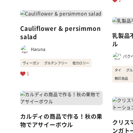
2
Cauliflower & persimmon
乳製品
salad
ル
Haruna
パク
ヴィーガン
グルテンフリー
低カロリー
タイ
グル
1
無印良品
カルディの商品で作る！秋の果
クリス
物でアサイーボウル
ンガト