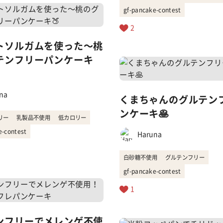
gf-pancake-contest
2
トソルガムを使った〜桃
テンフリーパンケーキ
na
くまちゃんのグルテン
ンケーキ🥞
リー
乳製品不使用
低カロリー
e-contest
Haruna
白砂糖不使用
グルテンフリー
gf-pancake-contest
1
ンフリーでメレンゲ不使