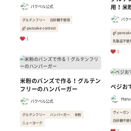
用！米
パクペル公式
パク
グルテンフリー
白砂糖不使用
gf-pancake-contest
gf-pancak
1
乳製品不使
1
米粉のバンズで作る！グルテン
ベジおで
フリーのハンバーガー
Haru
パクペル公式
ヴィーガン
グルテンフリー
ハンバーガー
米粉
白砂糖不使
ニューヨーク