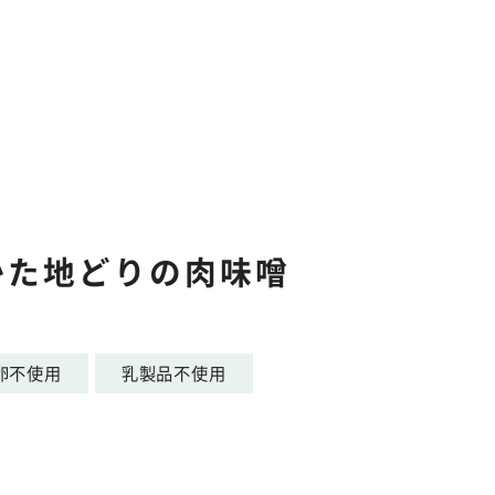
かた地どりの肉味噌
卵不使用
乳製品不使用