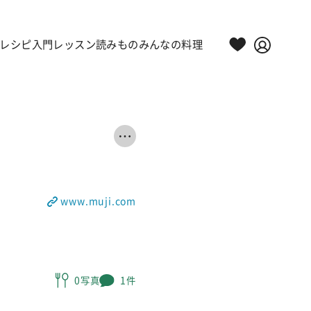
レシピ
入門レッスン
読みもの
みんなの料理
www.muji.com
0写真
1件