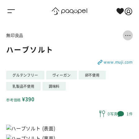
Skip to content
無印良品
ハーブソルト
www.muji.com
グルテンフリー
ヴィーガン
卵不使用
乳製品不使用
調味料
¥390
参考価格
0写真
1件