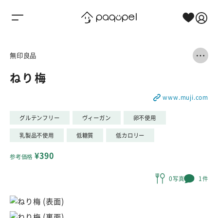
Skip to content
無印良品
ねり梅
www.muji.com
グルテンフリー
ヴィーガン
卵不使用
乳製品不使用
低糖質
低カロリー
¥390
参考価格
0写真
1件