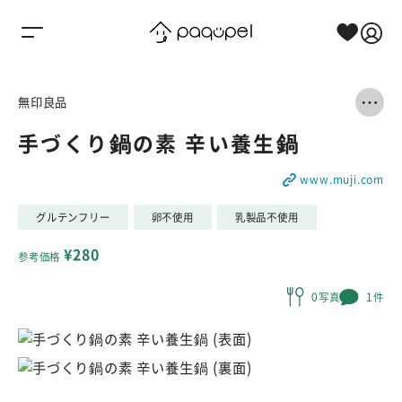
Skip to content
無印良品
手づくり鍋の素 辛い養生鍋
www.muji.com
グルテンフリー
卵不使用
乳製品不使用
¥280
参考価格
0写真
1件