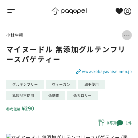
Skip to content
小林生麺
マイヌードル 無添加グルテンフリ
ースパゲティー
www.kobayashiseimen.jp
グルテンフリー
ヴィーガン
卵不使用
乳製品不使用
低糖質
低カロリー
¥290
参考価格
0写真
1件