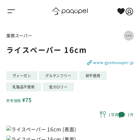
Skip to content
業務スーパー
ライスペーパー 16cm
www.gyomusuper.jp
ヴィーガン
グルテンフリー
卵不使用
乳製品不使用
低カロリー
¥75
参考価格
1写真
1件