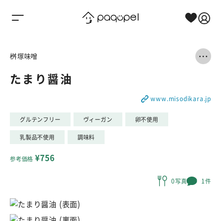
Skip to content
桝塚味噌
たまり醤油
www.misodikara.jp
グルテンフリー
ヴィーガン
卵不使用
乳製品不使用
調味料
¥756
参考価格
0写真
1件