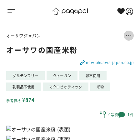
Skip to content
オーサワジャパン
オーサワの国産米粉
new.ohsawa-japan.co.jp
グルテンフリー
ヴィーガン
卵不使用
乳製品不使用
マクロビオティック
米粉
¥874
参考価格
0写真
1件