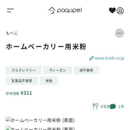
Skip to content
もへじ
ホームベーカリー用米粉
www.kaldi.co.jp
グルテンフリー
ヴィーガン
卵不使用
乳製品不使用
米粉
¥311
参考価格
0写真
1件