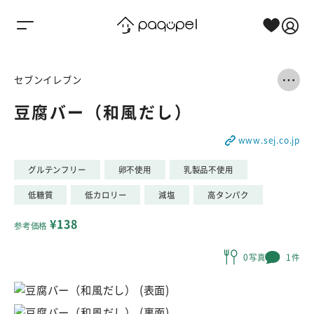
Skip to content
セブンイレブン
豆腐バー（和風だし）
www.sej.co.jp
グルテンフリー
卵不使用
乳製品不使用
低糖質
低カロリー
減塩
高タンパク
¥138
参考価格
0写真
1件