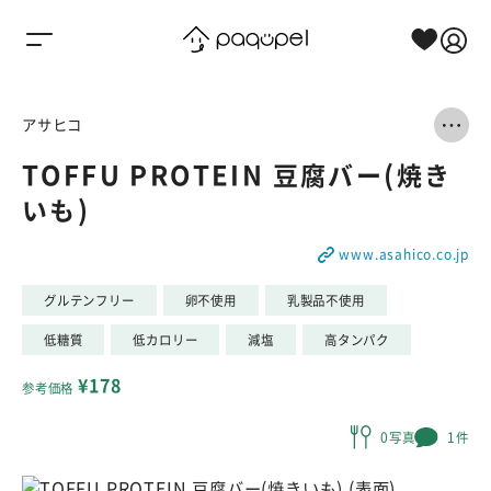
Skip to content
アサヒコ
TOFFU PROTEIN 豆腐バー(焼き
いも)
www.asahico.co.jp
グルテンフリー
卵不使用
乳製品不使用
低糖質
低カロリー
減塩
高タンパク
¥178
参考価格
0写真
1件