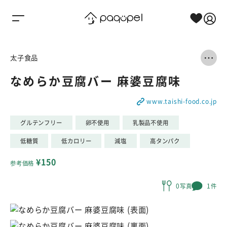
Skip to content
太子食品
なめらか豆腐バー 麻婆豆腐味
www.taishi-food.co.jp
グルテンフリー
卵不使用
乳製品不使用
低糖質
低カロリー
減塩
高タンパク
¥150
参考価格
0写真
1件