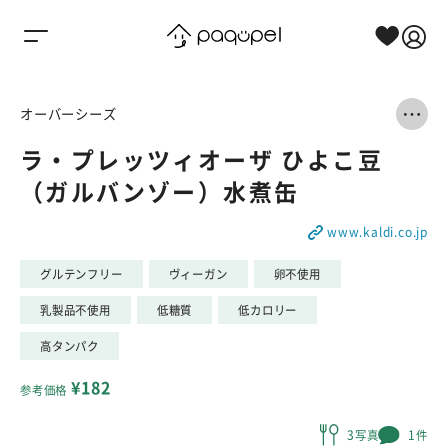
Skip to content
オーバーシーズ
ラ・プレッツィオーザ ひよこ豆
（ガルバンゾー）水煮缶
www.kaldi.co.jp
グルテンフリー
ヴィーガン
卵不使用
乳製品不使用
低糖質
低カロリー
高タンパク
¥182
参考価格
3写真
1件