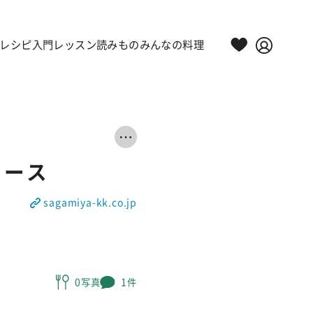
レシピ
入門レッスン
読みもの
みんなの料理
ソース
sagamiya-kk.co.jp
0写真
1件