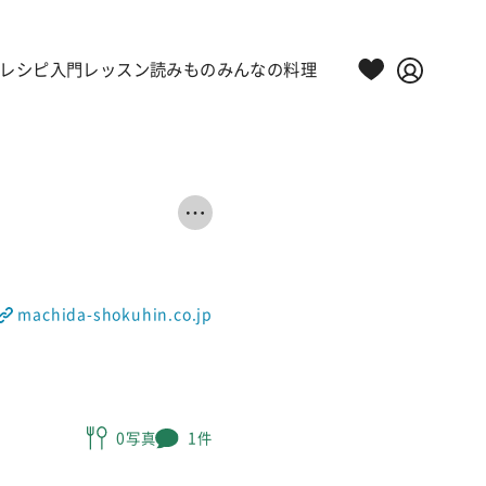
レシピ
入門レッスン
読みもの
みんなの料理
machida-shokuhin.co.jp
0写真
1件