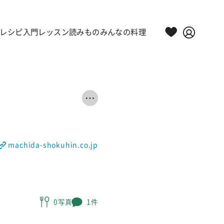
レシピ
入門レッスン
読みもの
みんなの料理
machida-shokuhin.co.jp
0写真
1件