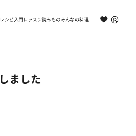
レシピ
入門レッスン
読みもの
みんなの料理
しました