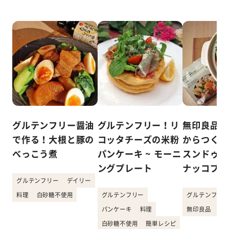
グルテンフリー醤油
グルテンフリー！リ
無印良品「
で作る！大根と豚の
コッタチーズの米粉
からつくれ
べっこう煮
パンケーキ ~ モーニ
スンドゥブ
ングプレート
ナッコプセ
グルテンフリー
デイリー
料理
白砂糖不使用
グルテンフリー
グルテンフリー
パンケーキ
料理
無印良品
韓
白砂糖不使用
簡単レシピ