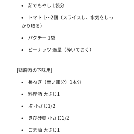
茹でもやし
1
袋分
トマト
1
〜
2
個（スライスし、水気をしっ
かり取る）
パクチー
1
袋
ピーナッツ 適量（砕いておく）
[鶏胸肉の下味用]
長ねぎ（青い部分）
1
本分
料理酒 大さじ
1
塩 小さじ
1/2
きび砂糖 小さじ
1/2
ごま油 大さじ
1