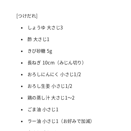
[つけだれ]
しょうゆ 大さじ
3
酢 大さじ
1
きび砂糖
5g
長ねぎ
10cm
（みじん切り）
おろしにんにく 小さじ
1/2
おろし生姜 小さじ
1/2
鶏の蒸し汁 大さじ
1
〜
2
ごま油 小さじ
1
ラー油 小さじ
1
（お好みで加減）