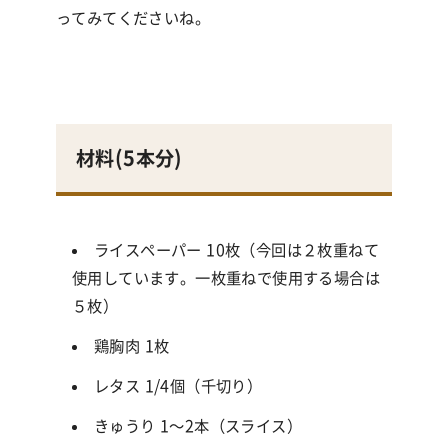
ってみてくださいね。
材料(5本
分
)
ライスペーパー
10
枚（今回は２枚重ねて
使用しています。一枚重ねで使用する場合は
５枚）
鶏胸肉
1
枚
レタス
1/4
個（千切り）
きゅうり
1
〜
2
本（スライス）