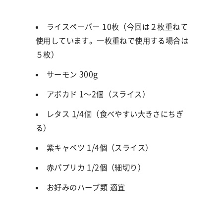
ライスペーパー
10
枚（今回は２枚重ねて
使用しています。一枚重ねで使用する場合は
５枚）
サーモン
300g
アボカド
1
〜
2
個（スライス）
レタス
1/4
個（食べやすい大きさにちぎ
る）
紫キャベツ
1/4
個（スライス）
赤パプリカ
1/2
個（細切り）
お好みのハーブ類 適宜