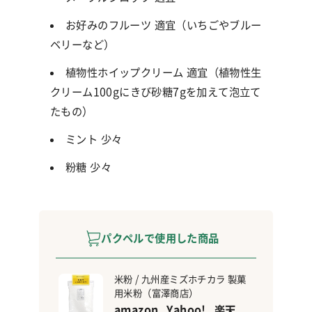
お好みのフルーツ 適宜（
いちごやブルー
ベリーなど）
植物性ホイップクリーム 適宜
（植物性生
クリーム
100gに
きび砂糖
7g
を加えて泡立て
たもの）
ミント 少々
粉糖 少々
パクペルで使用した商品
米粉 / 九州産ミズホチカラ 製菓
用米粉（富澤商店）
amazon
Yahoo!
楽天