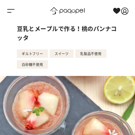
Skip to content
豆乳とメープルで作る！桃のパンナコ
ッタ
ギルトフリー
スイーツ
乳製品不使用
白砂糖不使用