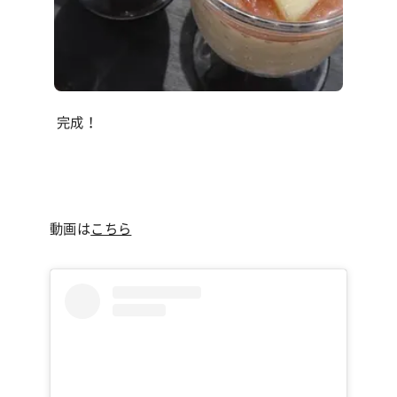
完成！
動画は
こちら