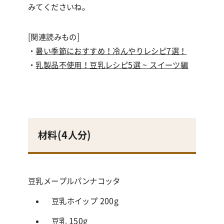
みてくださいね。
[関連読みもの]
・
暑い季節におすすめ！冷んやりレシピ7選！
・
乳製品不使用！豆乳レシピ5選 ~ スイーツ編
材料(
4人分
)
豆乳メープルパンナコッタ
豆乳ホイップ 200g
豆乳 150g