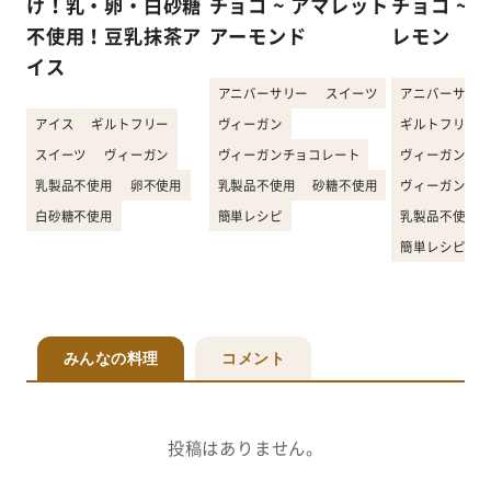
け！乳・卵・白砂糖
チョコ ~ アマレット
チョコ ~ 
不使用！豆乳抹茶ア
アーモンド
レモン
イス
アニバーサリー
スイーツ
アニバーサリー
アイス
ギルトフリー
ヴィーガン
ギルトフリー
スイーツ
ヴィーガン
ヴィーガンチョコレート
ヴィーガン
乳製品不使用
卵不使用
乳製品不使用
砂糖不使用
ヴィーガンチョ
白砂糖不使用
簡単レシピ
乳製品不使用
簡単レシピ
みんなの料理
コメント
投稿はありません。