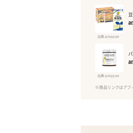
豆
a
出典
:amazon
バ
a
出典
:amazon