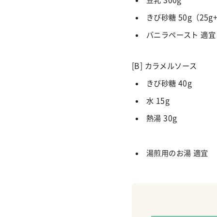
豆乳
300g
きび砂糖
50g
（
25g
バニラペースト 適宜
[B] カラメルソース
きび砂糖
40g
水
15g
熱湯
30g
湯煎用のお湯 適宜