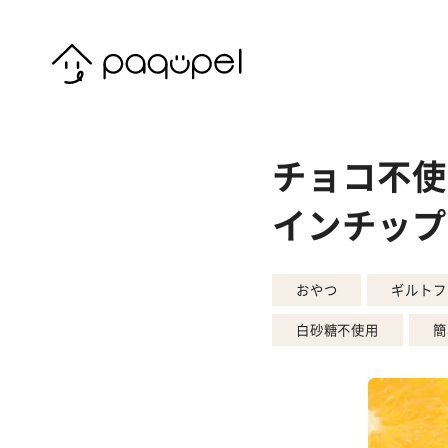
Skip to content
チョコ不使
インチップス
おやつ
ギルトフ
白砂糖不使用
簡