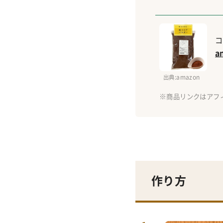
コ
a
出典
:amazon
作り方