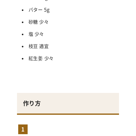
バター 5g
砂糖 少々
塩 少々
枝豆 適宜
紅生姜 少々
作り方
1