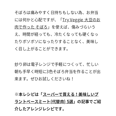
そぼろは痛みやすく日持ちもしない為、お弁当
には何かと心配ですが、
「
Try Veggie 大豆のお
肉で作った そぼろ
」
を使えば、傷みづらいう
え、時間が経っても、冷たくなっても硬くなっ
たりボソボソになったりすることなく、美味し
く召し上がることができます。
炒り卵は電子レンジで手軽につくって、忙しい
朝も手早く時短に
3
色そぼろ弁当を作ることが出
来ます。ぜひお試しくださいね！
※
本レシピは「
スーパーで買える！美味しいプ
ラントベースミート(代替肉) 5選
」の記事でご紹
介したアレンジレシピです。