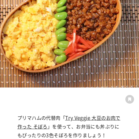
プリマハムの代替肉「
Try Veggie 大豆のお肉で
作った そぼろ
」を使って、お弁当にも丼ぶりに
もぴったりの
3
色そぼろを作りましょう！