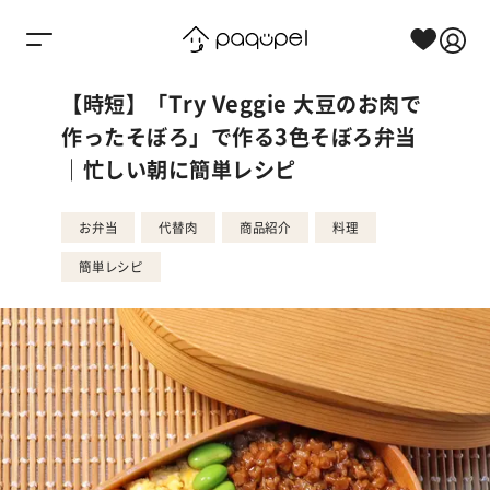
Skip to content
【時短】「Try Veggie 大豆のお肉で
作ったそぼろ」で作る3色そぼろ弁当
｜忙しい朝に簡単レシピ
お弁当
代替肉
商品紹介
料理
簡単レシピ