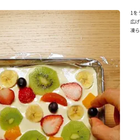
1を
広げ
凍ら