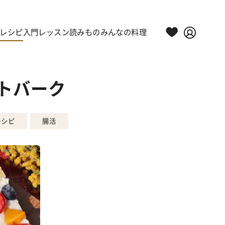
レシピ
入門レッスン
読みもの
みんなの料理
トバーク
レシピ
腸活