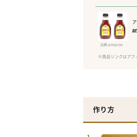
ア
a
出典
:amazon
作り方