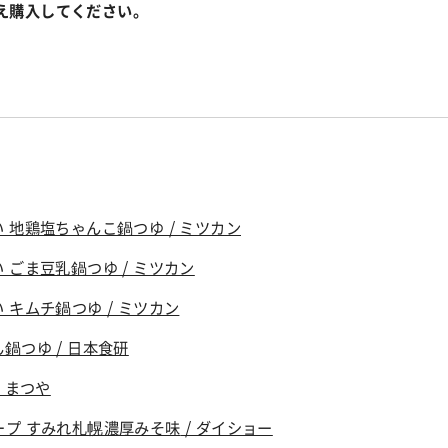
え購入してください。
 地鶏塩ちゃんこ鍋つゆ / ミツカン
 ごま豆乳鍋つゆ / ミツカン
 キムチ鍋つゆ / ミツカン
鍋つゆ / 日本食研
 まつや
ープ すみれ札幌濃厚みそ味
/ ダイショー