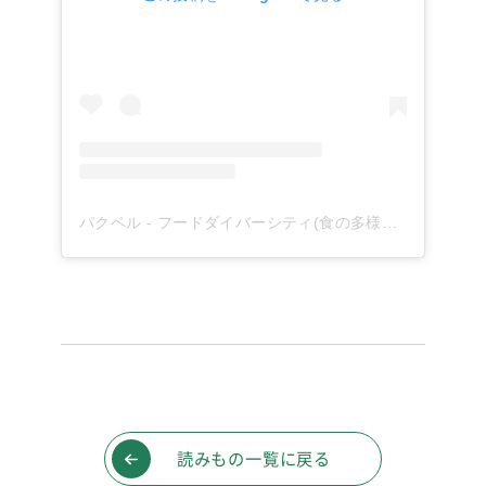
パクペル - フードダイバーシティ(食の多様性)を応援！(@paqupel)がシェアした投稿
読みもの一覧に戻る