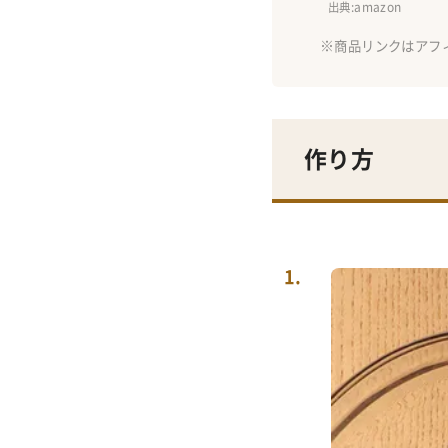
出典
:amazon
作り方
1