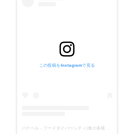
この投稿をInstagramで見る
パクペル - フードダイバーシティ(食の多様性)を応援！(@paqupel)がシェアした投稿