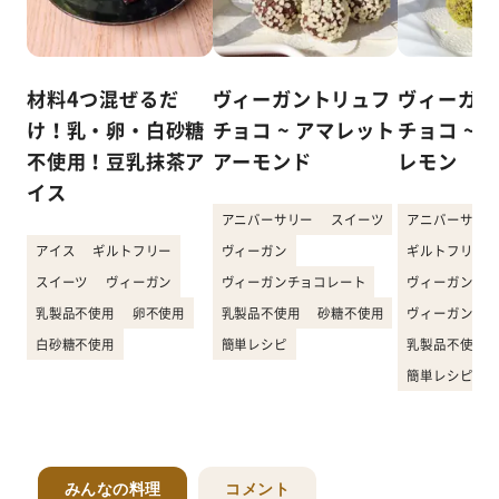
材料4つ混ぜるだ
ヴィーガントリュフ
ヴィーガン
け！乳・卵・白砂糖
チョコ ~ アマレット
チョコ ~ 
不使用！豆乳抹茶ア
アーモンド
レモン
イス
アニバーサリー
スイーツ
アニバーサリー
アイス
ギルトフリー
ヴィーガン
ギルトフリー
スイーツ
ヴィーガン
ヴィーガンチョコレート
ヴィーガン
乳製品不使用
卵不使用
乳製品不使用
砂糖不使用
ヴィーガンチョ
白砂糖不使用
簡単レシピ
乳製品不使用
簡単レシピ
みんなの料理
コメント