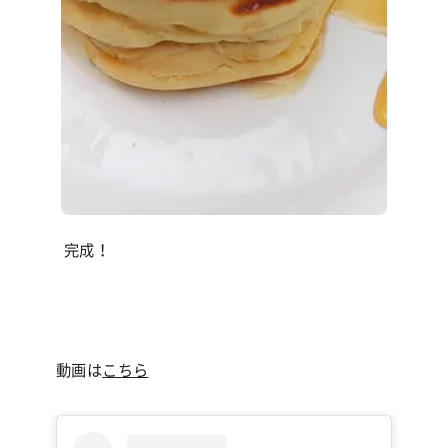
完成！
動画は
こちら