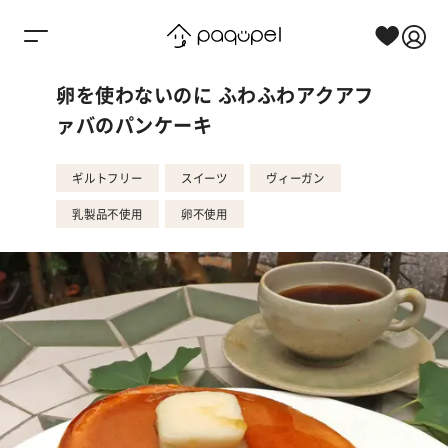
Skip to content
卵を使わないのに ふわふわアクアフ
ァバのパンケーキ
ギルトフリー
スイーツ
ヴィーガン
乳製品不使用
卵不使用