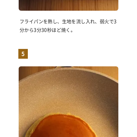
フライパンを熱し、生地を流し入れ、弱火で
3
分から
3
分
30
秒ほど焼く。
5