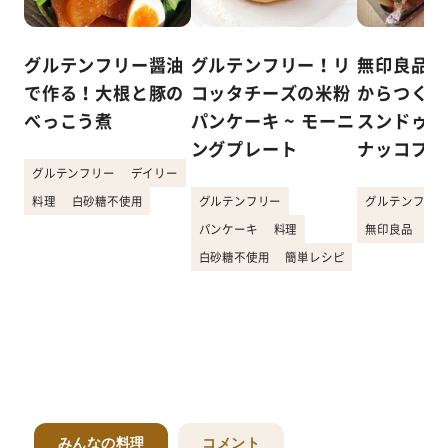
グルテンフリー醤油
グルテンフリー！リ
無印良品「
で作る！大根と豚の
コッタチーズの米粉
からつくれ
べっこう煮
パンケーキ ~ モーニ
スンドゥブ
ングプレート
ナッコプセ
グルテンフリー
デイリー
料理
白砂糖不使用
グルテンフリー
グルテンフリー
パンケーキ
料理
無印良品
韓
白砂糖不使用
簡単レシピ
みんなの料理
コメント