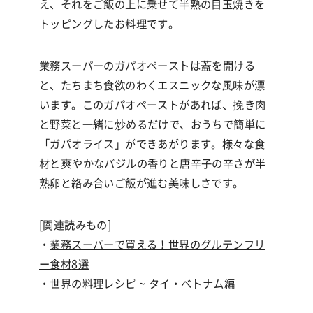
え、それをご飯の上に乗せて半熟の目玉焼きを
トッピングしたお料理です。
業務スーパーのガパオペーストは蓋を開ける
と、たちまち食欲のわくエスニックな風味が漂
います。このガパオペーストがあれば、挽き肉
と野菜と一緒に炒めるだけで、おうちで簡単に
「ガパオライス」ができあがります。様々な食
材と爽やかなバジルの香りと唐辛子の辛さが半
熟卵と絡み合いご飯が進む美味しさです。
[関連読みもの]
・
業務スーパーで買える！世界のグルテンフリ
ー食材
8
選
・
世界の料理レシピ ~ タイ・ベトナム編