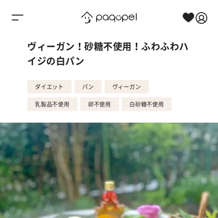
Skip to content
ヴィーガン！砂糖不使用！ふわふわハ
イジの白パン
ダイエット
パン
ヴィーガン
乳製品不使用
卵不使用
白砂糖不使用