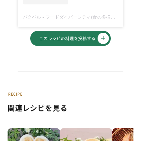
パクペル - フードダイバーシティ(食の多様性)を応援！(@paqupel)がシェアした投稿
このレシピの料理を投稿する
RECIPE
関連レシピを見る