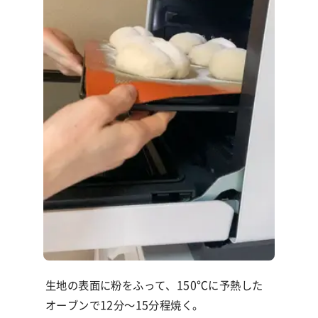
生地の表面に粉をふって、
150℃
に予熱した
オーブンで
12
分〜
15
分程焼く。