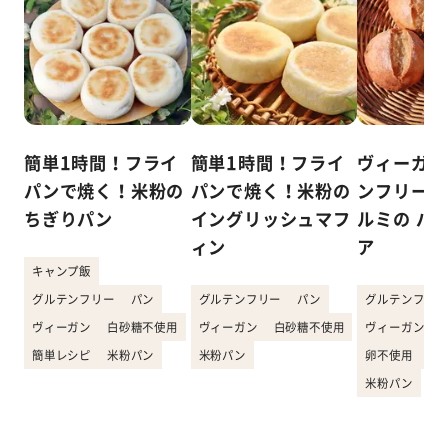
簡単1時間！フライ
簡単1時間！フライ
ヴィーガン
パンで焼く！米粉の
パンで焼く！米粉の
ンフリー！
ちぎりパン
イングリッシュマフ
ルミの パ
ィン
ア
キャンプ飯
グルテンフリー
パン
グルテンフリー
パン
グルテンフリー
ヴィーガン
白砂糖不使用
ヴィーガン
白砂糖不使用
ヴィーガン
簡単レシピ
米粉パン
米粉パン
卵不使用
白
米粉パン