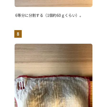
6等分に分割する（1個約
60
ｇくらい）。
8