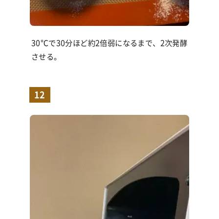
30℃で
30
分ほど約
2
倍弱になるまで、
2
次発酵
させる。
12