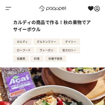
Skip to content
カルディの商品で作る！秋の果物でア
サイーボウル
カルディ
グルテンフリー
デイリー
ローフード
ヴィーガン
低カロリー
低糖質
料理
砂糖不使用