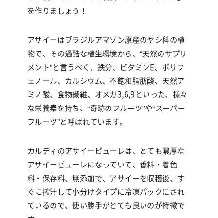
を作りましょう！
アサイーはブラジルアマゾン原産のヤシ科の植
物で、その過酷な植生環境から、
“
天然のサプリ
メント
”
と言うべく、鉄分、ビタミン
E
、ポリフ
ェノール、カルシウム、不飽和脂肪酸、天然ア
ミノ酸、食物繊維、オメガ
3,6,9
といった、様々
な栄養素を持ち、
“
奇跡のフルーツ
”
や
“
スーパー
フルーツ
”
と呼ばれています。
カルディのアサイーピューレは、とても濃厚な
アサイーピューレになっていて、香料・着色
料・保存料、無添加で、アサイーを収穫後、す
ぐに搾汁して小分けタイプに冷凍パックにされ
ているので、使い勝手がとても良いのが特徴で