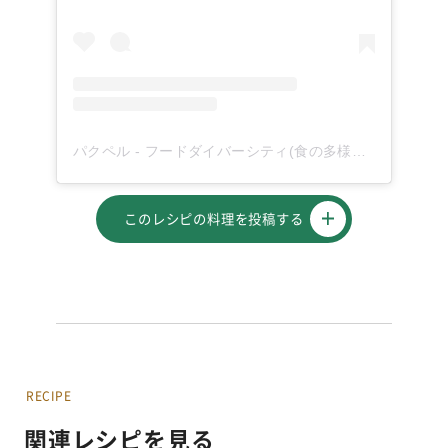
パクペル - フードダイバーシティ(食の多様性)を応援！(@paqupel)がシェアした投稿
このレシピの料理を投稿する
RECIPE
関連レシピを見る