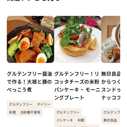
グルテンフリー醤油
グルテンフリー！リ
無印良品「
で作る！大根と豚の
コッタチーズの米粉
からつくれ
べっこう煮
パンケーキ ~ モーニ
スンドゥブ
ングプレート
ナッコプセ
グルテンフリー
デイリー
料理
白砂糖不使用
グルテンフリー
グルテンフリー
パンケーキ
料理
無印良品
韓