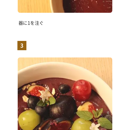
器に1を注ぐ
3