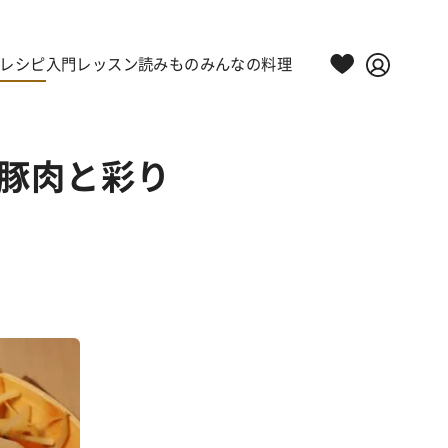
レシピ
入門レッスン
読みもの
みんなの料理
と豚肉と彩り