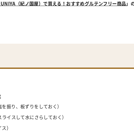
KUNIYA
（紀ノ国屋）で買える！おすすめグルテンフリー商品
」
g
て塩を振り、板ずりをしておく）
（スライスして水にさらしておく）
イス）