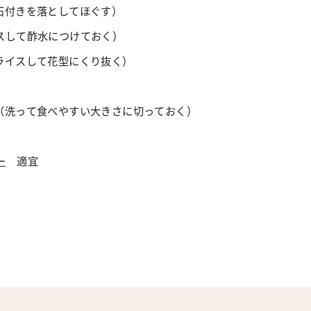
石付きを落としてほぐす）
スして酢水につけておく）
ライスして花型にくり抜く）
株（洗って食べやすい大きさに切っておく）
ー
適宜