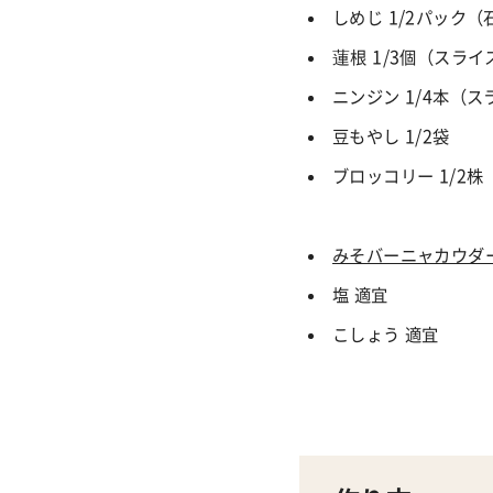
しめじ 1
/
2パック（
蓮根 1
/
3個（スライ
ニンジン 1
/
4本（ス
豆もやし 1
/
2袋
ブロッコリー 1/2
みそバーニャカウダ
塩 適宜
こしょう 適宜