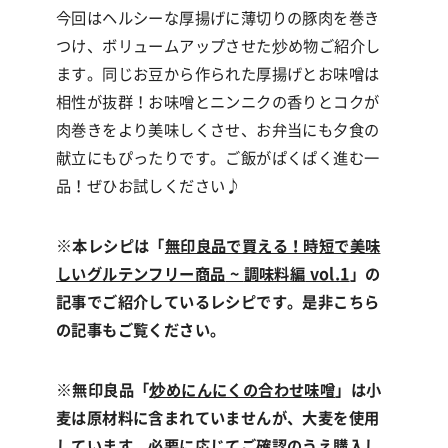
今回はヘルシーな厚揚げに薄切りの豚肉を巻き
つけ、ボリュームアップさせた炒め物ご紹介し
ます。同じお豆から作られた厚揚げとお味噌は
相性が抜群！お味噌とニンニクの香りとコクが
肉巻きをより美味しくさせ、お弁当にも夕食の
献立にもぴったりです。ご飯がぱくぱく進む一
品！ぜひお試しください♪
※
本レシピは「
無印良品で買える！時短で美味
しいグルテンフリー商品
~
調味料編
vol.1
」の
記事でご紹介しているレシピです。是非こちら
の記事もご覧ください。
※
無印良品「
炒めにんにくの合わせ味噌
」
は小
麦は原材料に含まれていませんが、大麦を使用
しています。必要に応じてご確認のうえ購入し