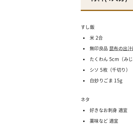
すし飯
米 2合
無印良品
昆布の出汁
たくわん 5cm（み
シソ 5枚（千切り）
白炒りごま 15g
ネタ
好きなお刺身 適宜
薬味など 適宜