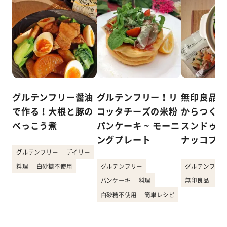
グルテンフリー醤油
グルテンフリー！リ
無印良品「
で作る！大根と豚の
コッタチーズの米粉
からつくれ
べっこう煮
パンケーキ ~ モーニ
スンドゥブ
ングプレート
ナッコプセ
グルテンフリー
デイリー
料理
白砂糖不使用
グルテンフリー
グルテンフリー
パンケーキ
料理
無印良品
韓
白砂糖不使用
簡単レシピ