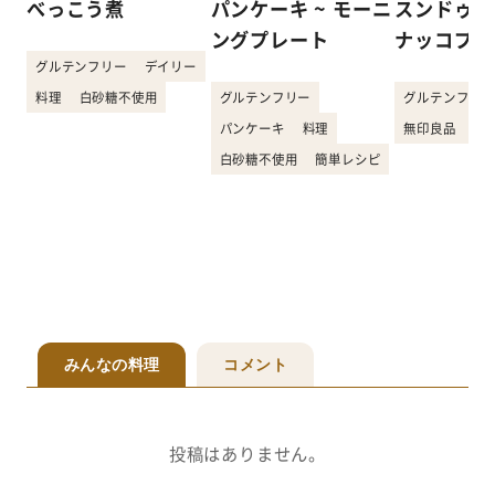
べっこう煮
パンケーキ ~ モーニ
スンドゥブ
ングプレート
ナッコプセ
グルテンフリー
デイリー
料理
白砂糖不使用
グルテンフリー
グルテンフリー
パンケーキ
料理
無印良品
韓
白砂糖不使用
簡単レシピ
みんなの料理
コメント
投稿はありません。