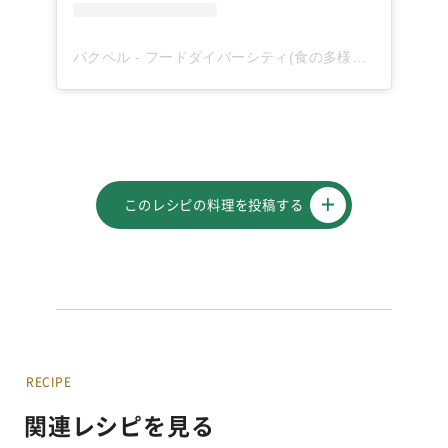
パクペル - フードダイバーシティ(食の多様性)を応援！(@paqupel)がシェアした投稿
このレシピの料理を投稿する
RECIPE
関連レシピを見る