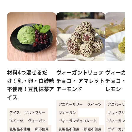
材料4つ混ぜるだ
ヴィーガントリュフ
ヴィーガン
け！乳・卵・白砂糖
チョコ ~ アマレット
チョコ ~ 
不使用！豆乳抹茶ア
アーモンド
レモン
イス
アニバーサリー
スイーツ
アニバーサリー
アイス
ギルトフリー
ヴィーガン
ギルトフリー
スイーツ
ヴィーガン
ヴィーガンチョコレート
ヴィーガン
乳製品不使用
卵不使用
乳製品不使用
砂糖不使用
ヴィーガンチョ