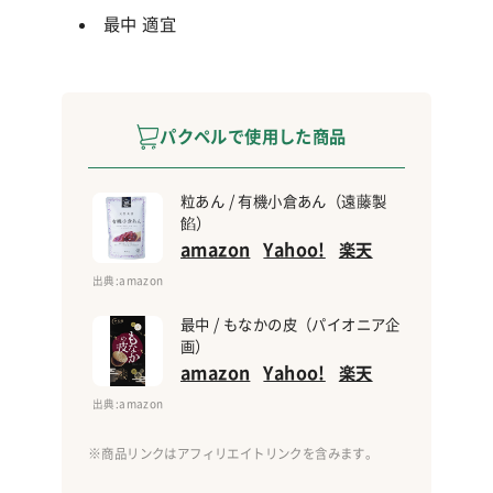
最中 適宜
パクペルで使用した商品
粒あん / 有機小倉あん（遠藤製
餡）
amazon
Yahoo!
楽天
出典
:amazon
最中 / もなかの皮（パイオニア企
画）
amazon
Yahoo!
楽天
出典
:amazon