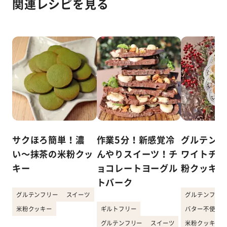
関連レシピを見る
サクほろ簡単！濃
作業5分！新感覚冷
グルテンフ
い〜抹茶の米粉クッ
んやりスイーツ！チ
ワイトチョ
キー
ョコレートヨーグル
粉クッキー
トバーク
グルテンフリー
スイーツ
グルテンフリー
米粉クッキー
ギルトフリー
バター不使用
グルテンフリー
スイーツ
米粉クッキー