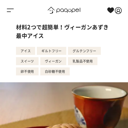
Skip to content
材料2つで超簡単！ヴィーガンあずき
最中アイス
アイス
ギルトフリー
グルテンフリー
スイーツ
ヴィーガン
乳製品不使用
卵不使用
白砂糖不使用