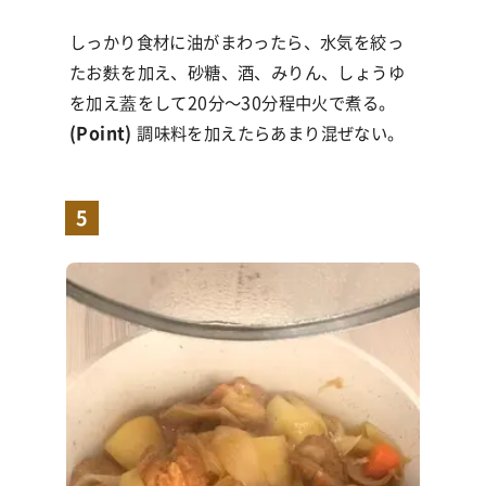
しっかり食材に油がまわったら、水気を絞っ
たお麩を加え、砂糖、酒、みりん、しょうゆ
を加え蓋をして
20
分〜
30
分程中火で煮る。
(Point)
調味料を加えたらあまり混ぜない。
5