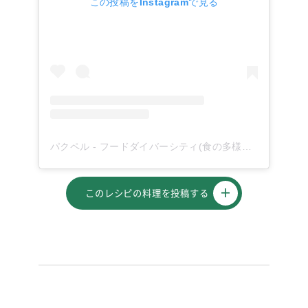
この投稿をInstagramで見る
パクペル - フードダイバーシティ(食の多様性)を応援！(@paqupel)がシェアした投稿
このレシピの料理を投稿する