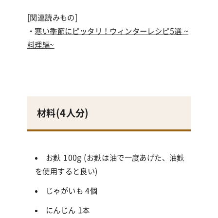
[関連読みもの]
・
寒い季節にピッタリ！ウィンターレシピ5選 ~
料理編~
材料(
4人分
)
お麩 100g (お麩は油で一度あげた、油麩
を使用すると良い)
じゃがいも 4個
にんじん 1本