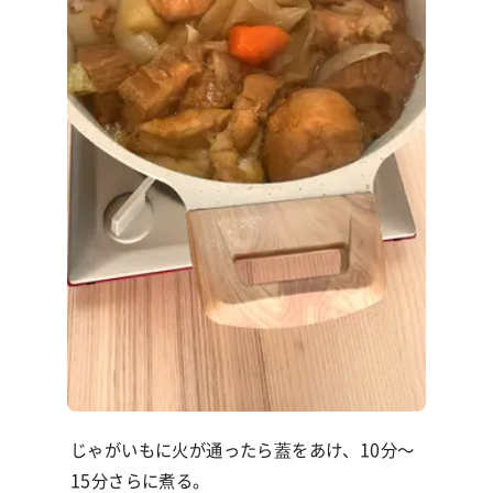
じゃがいもに火が通ったら蓋をあけ、
10
分〜
15
分さらに煮る。