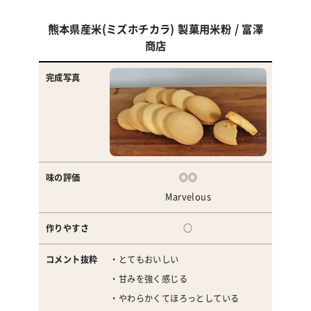
熊本県産米(ミズホチカラ) 製菓用米粉 / 富澤
商
商店
品
名
完
成
写
真
◎
◎
Marvelous
味
○
の
評
・とてもおいしい
価
・甘みを強く感じる
・やわらかくてほろっとしている