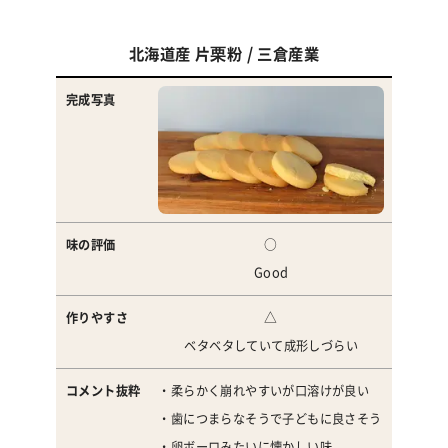
北海道産 片栗粉 / 三倉産業
○
Good
△
ベタベタしていて成形しづらい
・柔らかく崩れやすいが口溶けが良い
・歯につまらなそうで子どもに良さそう
・卵ボーロみたいに懐かしい味