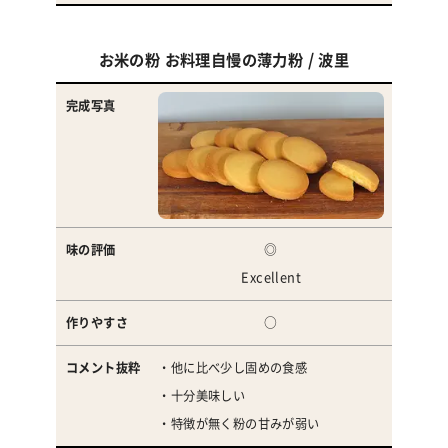
作
り
お米の粉 お料理自慢の薄力粉 / 波里
や
す
さ
コ
メ
ン
◎
ト
Excellent
抜
○
粋
・他に比べ少し固めの食感
・十分美味しい
・特徴が無く粉の甘みが弱い