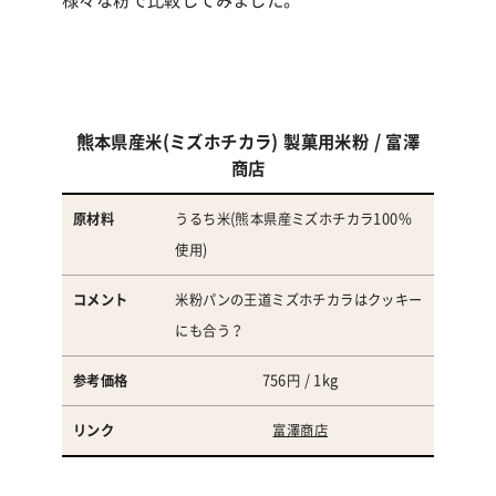
熊本県産米(ミズホチカラ) 製菓用米粉 / 富澤
商
商店
品
名
うるち米(熊本県産ミズホチカラ100%
使用)
原
米粉パンの王道ミズホチカラはクッキー
材
にも合う？
料
756円 / 1kg
コ
富澤商店
メ
ン