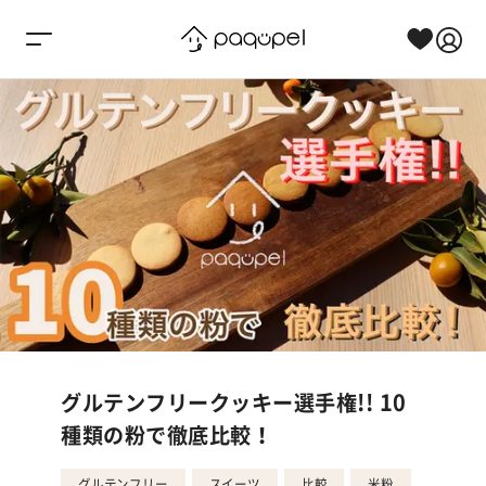
Skip to content
グルテンフリークッキー選手権!! 10
種類の粉で徹底比較！
グルテンフリー
スイーツ
比較
米粉