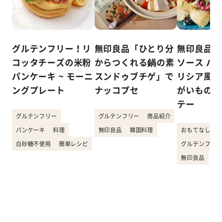
グルテンフリー！リ
無印良品「ひとり分
無印良品「
コッタチーズの米粉
からつくれる鍋の素
ソース バ
パンケーキ ~ モーニ
スンドゥブチゲ」で
リシア風タ
ングプレート
ナッコプセ
がいものカ
テー
グルテンフリー
グルテンフリー
商品紹介
パンケーキ
料理
無印良品
韓国料理
おもてなし料理
白砂糖不使用
簡単レシピ
グルテンフリー
無印良品