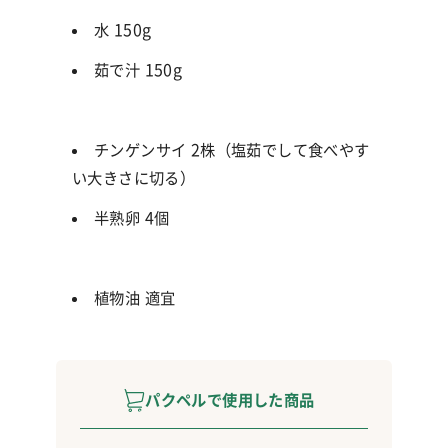
水 150g
茹で汁 150g
チンゲンサイ 2株（塩茹でして食べやす
い大きさに切る）
半熟卵 4個
植物油 適宜
パクペルで使用した商品