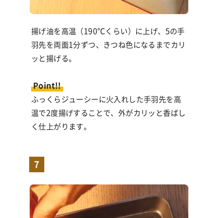
揚げ油を高温（
190℃
くらい）に上げ、5の手
羽先を両面
1
分ずつ、きつね色になるまでカリ
ッと揚げる。
Point!!
ふっくらジューシーに火入れした手羽先を高
温で
2
度揚げすることで、外がカリッと香ばし
く仕上がります。
7