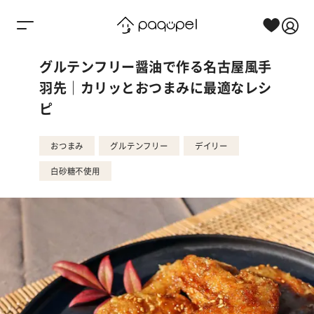
Skip to content
グルテンフリー醤油で作る名古屋風手
羽先｜カリッとおつまみに最適なレシ
ピ
おつまみ
グルテンフリー
デイリー
白砂糖不使用