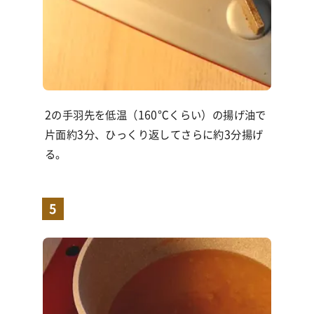
2の手羽先を低温（
160℃
くらい）の揚げ油で
片面約
3
分、ひっくり返してさらに約
3
分揚げ
る。
5