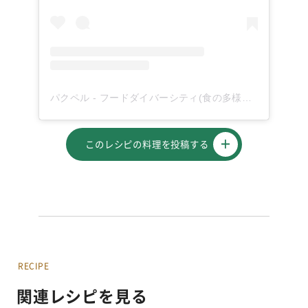
パクペル - フードダイバーシティ(食の多様性)を応援！(@paqupel)がシェアした投稿
このレシピの料理を投稿する
RECIPE
関連レシピを見る