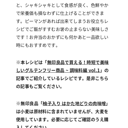
と、シャキシャキとして食感が良く、色鮮やか
で栄養価も損なわずに仕上げることができま
す。ピーマンがあれば出来てしまうお役立ちレ
シピでご飯がすすむお箸の止まらない美味しさ
です！お弁当のおかずにも何かあと一品欲しい
時にもおすすめです。
※
本レシピは「
無印良品で買える！時短で美味
しいグルテンフリー商品
~
調味料編
vol.1
」の
記事でご紹介しているレシピです。是非こちら
の記事もご覧ください。
※
無印良品「
柚子入り はかた地どりの肉味噌
」
は小麦は原材料に含まれていませんが、大麦を
使用しています。必要に応じてご確認のうえ購
入してください。