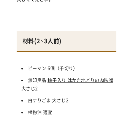
材料(
2~3人前
)
ピーマン 6個（千切り）
無印良品
柚子入り はかた地どりの肉味噌
大さじ2
白すりごま 大さじ2
植物油 適宜