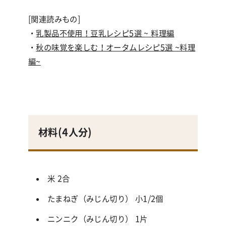
[関連読みもの]
・
乳製品不使用！豆乳レシピ
5
選
~
料理編
・
秋の味覚を楽しむ！オータムレシピ5選 ~料理
編~
材料(
4人分
)
米 2合
たまねぎ（みじん切り） 小1/2個
ニンニク（みじん切り） 1片