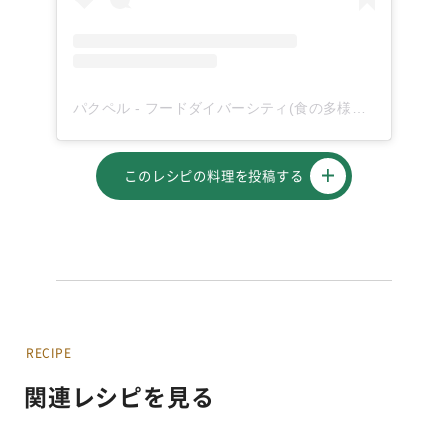
パクペル - フードダイバーシティ(食の多様性)を応援！(@paqupel)がシェアした投稿
このレシピの料理を投稿する
RECIPE
関連レシピを見る