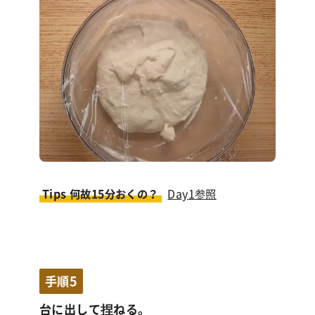
Tips 何故15分おくの？
Day1参照
手順5
台に出して捏ねる。