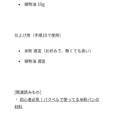
植物油
10g
仕上げ用（手順10で使用）
米粉 適宜（お好みで、無くても良い）
植物油 適宜
[関連読みもの]
・
初心者必見！パクペルで使ってる米粉パンの
材料