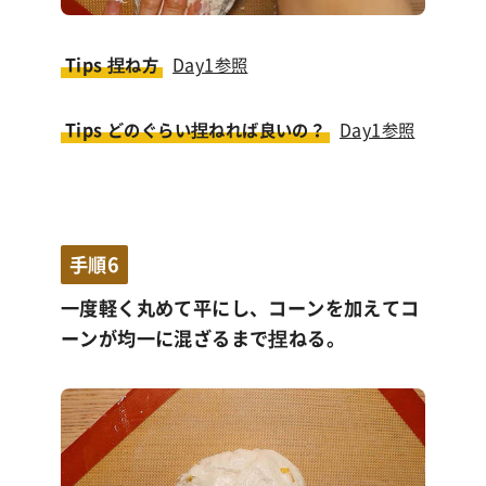
Tips 捏ね方
Day1参照
Tips どのぐらい捏ねれば良いの？
Day1参照
手順6
一度軽く丸めて平にし、コーンを加えてコ
ーンが均一に混ざるまで捏ねる。