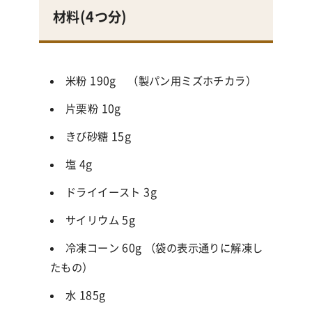
材料
(4
つ分
)
米粉
190g （
製パン用ミズホチカラ）
片栗粉
10g
きび砂糖
15g
塩
4g
ドライイースト
3g
サイリウム
5g
冷凍コーン
60g
（袋の表示通りに解凍し
たもの）
水
185g