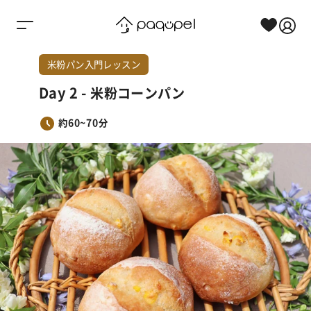
Skip to content
米粉パン入門レッスン
Day
2
-
米粉コーンパン
約60~70分