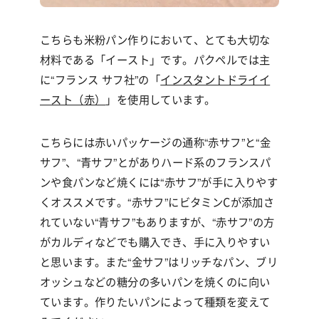
こちらも米粉パン作りにおいて、とても大切な
材料である「イースト」です。パクペルでは主
に
“
フランス サフ社
”
の「
インスタントドライイ
ースト（赤）
」を使用しています。
こちらには赤いパッケージの通称
“
赤サフ
”
と
“
金
サフ
”、“
青サフ
”
とがありハード系のフランスパ
ンや食パンなど焼くには
“
赤サフ
”
が手に入りやす
くオススメです。
“
赤サフ
”に
ビタミン
C
が添加さ
れていない
“
青サフ
”
もありますが、
“
赤サフ
”
の方
がカルディなどでも購入でき、手に入りやすい
と思います。また
“
金サフ
”
はリッチなパン、ブリ
オッシュなどの糖分の多いパンを焼くのに向い
ています。作りたいパンによって種類を変えて