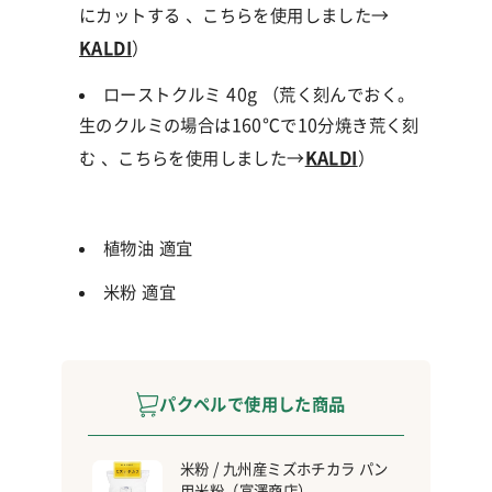
にカットする
、こちらを使用しました→
KALDI
）
ローストクルミ
40g
（荒く刻んでおく。
生のクルミの場合は
160℃
で
10
分焼き荒く刻
む
、こちらを使用しました→
KALDI
）
植物油 適宜
米粉 適宜
パクペルで使用した商品
米粉 / 九州産ミズホチカラ パン
用米粉（富澤商店）