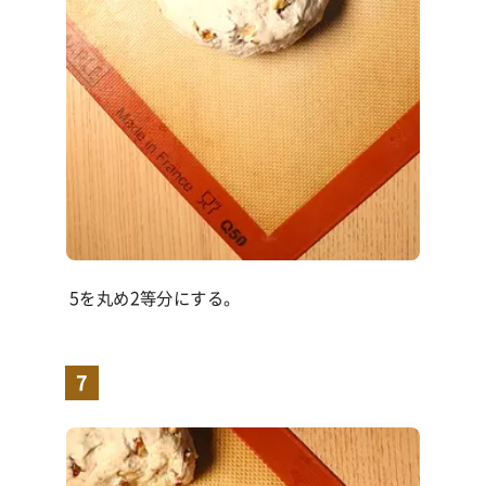
5を丸め
2
等分にする。
7