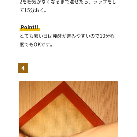
2を粉気がなくなるまで混ぜたら、ラップをし
て
15
分おく。
Point!!
とても暑い日は発酵が進みやすいので
10
分程
度でも
OKです。
4