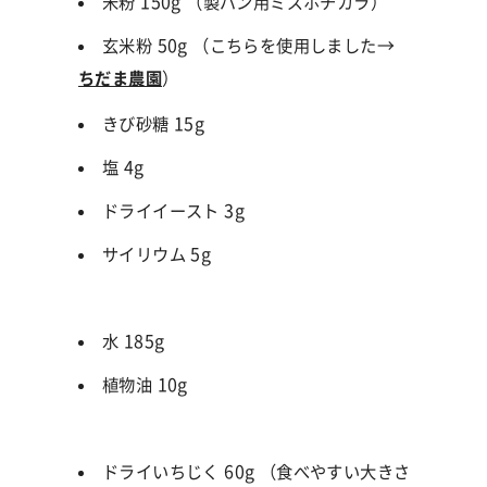
米粉
150g
（製パン用ミズホチカラ
）
玄米粉 50g （こちらを使用しました→
ちだま農園
）
きび砂糖
15g
塩
4g
ドライイースト
3g
サイリウム
5g
水
185g
植物油
10g
ドライいちじく
60g
（食べやすい大きさ