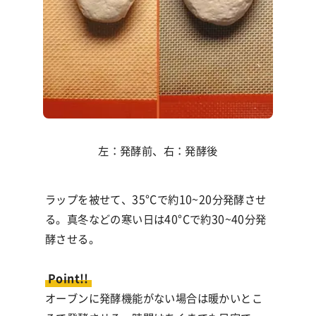
左：発酵前、右：発酵後
ラップを被せて、
35°C
で約
10~20
分発酵させ
る。真冬などの寒い日は
40°C
で約
30~40
分発
酵させる。
Point!!
オーブンに発酵機能がない場合は暖かいとこ