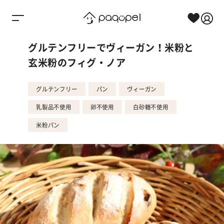
Skip to content
グルテンフリーでヴィーガン！米粉と
玄米粉のフィグ・ノア
グルテンフリー
パン
ヴィーガン
乳製品不使用
卵不使用
白砂糖不使用
米粉パン